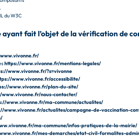
 composants
A
ML du W3C
 ayant fait l’objet de la vérification de c
//www.vivonne.fr/
es
https://www.vivonne.fr/mentions-legales/
ps://www.vivonne.fr/?s=vivonne
tps://www.vivonne.fr/accessibilite/
ps://www.vivonne.fr/plan-du-site/
//www.vivonne.fr/nous-contacter/
s://www.vivonne.fr/ma-commune/actualites/
://www.vivonne.fr/actualites/campagne-de-vaccination-cont
s/
www.vivonne.fr/ma-commune/infos-pratiques-de-la-mairie/
/www.vivonne.fr/mes-demarches/etat-civil-formalites-admin