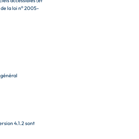
ciels accessibles (et
o
e la loi n
2005-
 général
rsion 4.1.2 sont