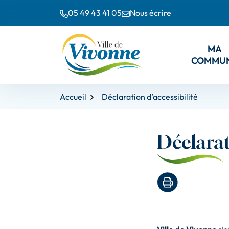
Gestion des traceurs
Aller
Aller
Aller
05 49 43 41 05
Nous écrire
à
au
au
la
contenu
pied
navigation
de
M
A
page
COMMU
Accueil
Déclaration d’accessibilité
Déclarat
Imprimer la pag