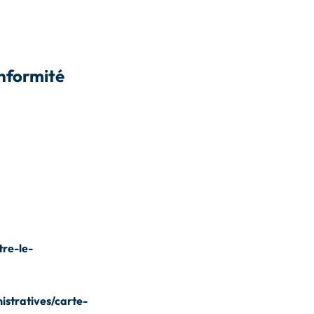
onformité
re-le-
istratives/carte-