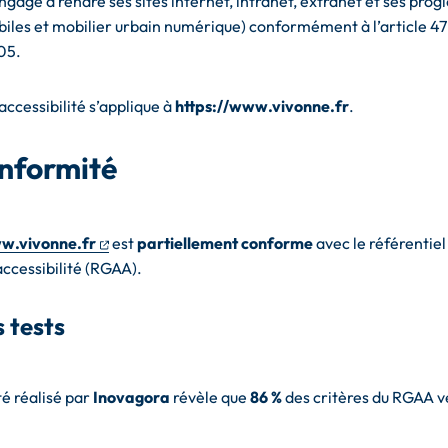
ngage à rendre ses sites internet, intranet, extranet et ses progi
iles et mobilier urbain numérique) conformément à l’article 47 d
05.
accessibilité s’applique à
https://www.vivonne.fr
.
onformité
(ouverture dans un nouvel onglet)
ww.vivonne.fr
est
partiellement conforme
avec le référentiel
accessibilité (RGAA).
 tests
té réalisé par
Inovagora
révèle que
86 %
des critères du RGAA ve