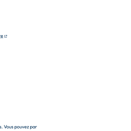
n nouvel onglet)
(ouverture dans un nouvel onglet)
re
s. Vous pouvez par