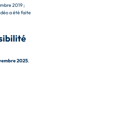
embre 2019 ;
idéo a été faite
ibilité
vembre 2025
.