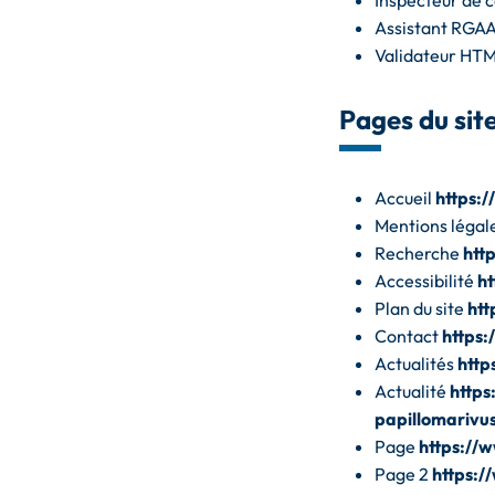
Inspecteur de
Assistant RGA
Validateur HT
Pages du site
Accueil
https:
Mentions légal
Recherche
htt
Accessibilité
ht
Plan du site
htt
Contact
https:
Actualités
http
Actualité
https
papillomarivu
Page
https://
Page 2
https:/