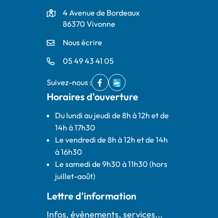
Adresse
4 Avenue de Bordeaux
86370 Vivonne
Nous écrire
05 49 43 41 05
Suivez-nous :
Facebook
(ouverture dans un nouvel onglet)
IntraMuros
(ouverture dans un nouvel ong
Horaires d'ouverture
Du lundi au jeudi de 8h à 12h et de
14h à 17h30
Le vendredi de 8h à 12h et de 14h
à 16h30
Le samedi de 9h30 à 11h30 (hors
juillet-août)
Lettre d'information
Infos, évènements, services...