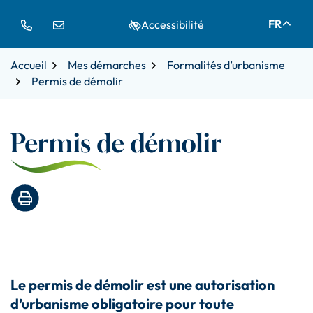
Gestion des traceurs
Aller
Aller
Aller
FR
Accessibilité
à
au
au
la
contenu
pied
navigation
de
Accueil
Mes démarches
Formalités d’urbanisme
page
Permis de démolir
Permis de démolir
Imprimer la page
Le permis de démolir est une autorisation
d’urbanisme obligatoire pour toute