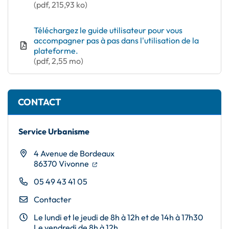
(pdf, 215,93 ko)
Téléchargez le guide utilisateur pour vous
accompagner pas à pas dans l'utilisation de la
plateforme.
(pdf, 2,55 mo)
CONTACT
Service Urbanisme
4 Avenue de Bordeaux
(ouverture dans un nouvel onglet)
(ouverture dans un nouvel onglet)
86370 Vivonne
05 49 43 41 05
Contacter
Le lundi et le jeudi de 8h à 12h et de 14h à 17h30
Le vendredi de 8h à 12h