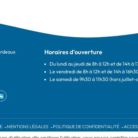
Horaires d'ouverture
ordeaux
Du lundi au jeudi de 8h à 12h et de 14h à 
Le vendredi de 8h à 12h et de 14h à 16h3
Le samedi de 9h30 à 11h30 (hors juillet-
ebook
erture dans un nouvel onglet)
IntraMuros
(ouverture dans un nouvel onglet)
E
MENTIONS LÉGALES
POLITIQUE DE CONFIDENTIALITÉ
ACCES
ques d'utilisation afin améliorer l'utilisation, vous pouvez contrôler ceu