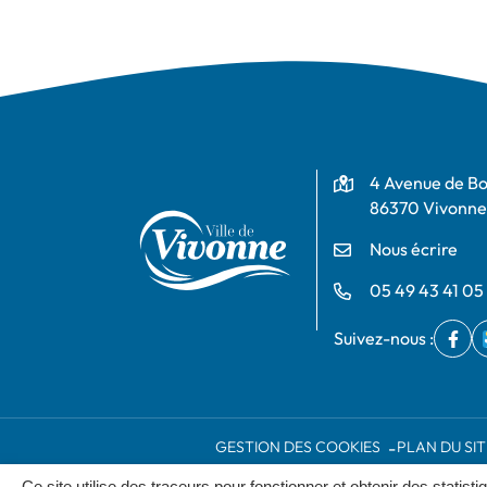
Adresse
4 Avenue de B
86370 Vivonne
Nous écrire
05 49 43 41 05
Suivez-nous :
Fac
(ouv
GESTION DES COOKIES
PLAN DU SIT
Ce site utilise des traceurs pour fonctionner et obtenir des statisti