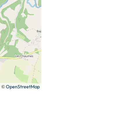
|
©
OpenStreetMap