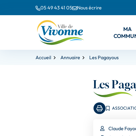
Gestion des traceurs
Aller
Aller
Aller
05 49 43 41 05
Nous écrire
à
au
au
la
contenu
pied
navigation
de
M
A
page
COMMU
Accueil
Annuaire
Les Pagayous
Les Pag
ASSOCIATI
Imprimer la pag
INFOS UTILES
Claude Fayo