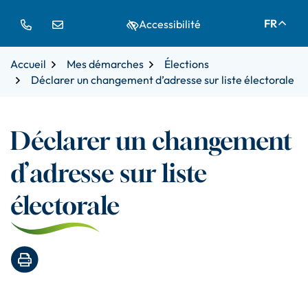
Gestion des traceurs
Aller
Aller
Aller
FR
Accessibilité
à
au
au
la
contenu
pied
navigation
de
Accueil
Mes démarches
Élections
page
Déclarer un changement d’adresse sur liste électorale
Déclarer un changement
d’adresse sur liste
électorale
Imprimer la page