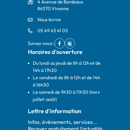
Adresse
4 Avenue de Bordeaux
86370 Vivonne
Nous écrire
05 49 43 41 05
Suivez-nous :
Facebook
(ouverture dans un nouvel onglet)
IntraMuros
(ouverture dans un nouvel ong
Horaires d'ouverture
Du lundi au jeudi de 8h à 12h et de
14h à 17h30
Le vendredi de 8h à 12h et de 14h
à 16h30
Le samedi de 9h30 à 11h30 (hors
juillet-août)
Lettre d'information
Infos, évènements, services...
Recevez gratuitement l'actualité