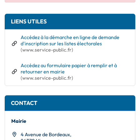
Informations complémentaires
LIENS UTILES
Accédez à la démarche en ligne de demande
d'inscription sur les listes électorales
(ouverture dans un nouvel onglet)
(www.service-public.fr)
Accédez au formulaire papier à remplir et à
retourner en mairie
(ouverture dans un nouvel onglet)
(www.service-public.fr)
CONTACT
Mairie
4 Avenue de Bordeaux,