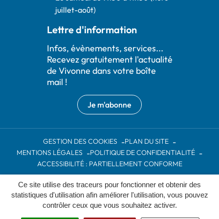
juillet-août)
Lettre d'information
Infos, évènements, services...
Recevez gratuitement l'actualité
de Vivonne dans votre boîte
mail !
Je m'abonne
GESTION DES COOKIES
PLAN DU SITE
MENTIONS LÉGALES
POLITIQUE DE CONFIDENTIALITÉ
ACCESSIBILITÉ : PARTIELLEMENT CONFORME
Ce site utilise des traceurs pour fonctionner et obtenir des
Inovagora (ouverture dans un nou
Site réalisé par
statistiques d'utilisation afin améliorer l'utilisation, vous pouvez
contrôler ceux que vous souhaitez activer.