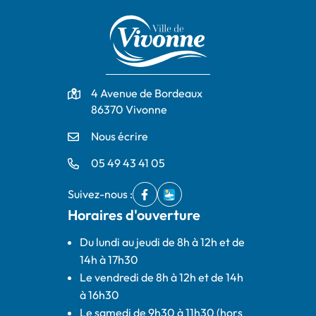
Adresse
4 Avenue de Bordeaux
86370 Vivonne
Nous écrire
05 49 43 41 05
Suivez-nous :
Facebook
(ouverture dans un nouvel onglet)
IntraMuros
(ouverture dans un nouvel ong
Horaires d'ouverture
Du lundi au jeudi de 8h à 12h et de
14h à 17h30
Le vendredi de 8h à 12h et de 14h
à 16h30
Le samedi de 9h30 à 11h30 (hors