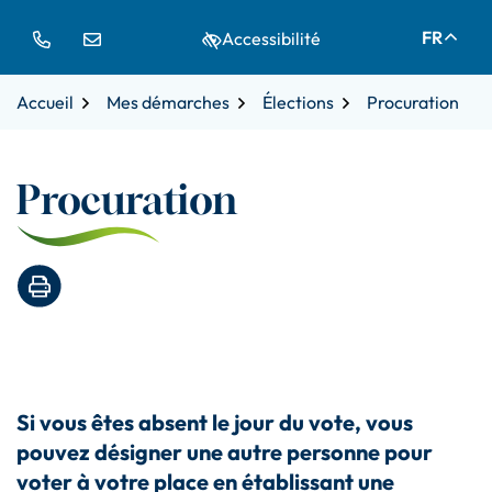
Gestion des traceurs
Aller
Aller
Aller
FR
Accessibilité
à
au
au
la
contenu
pied
navigation
de
Accueil
Mes démarches
Élections
Procuration
page
Procuration
Imprimer la page
Si vous êtes absent le jour du vote, vous
pouvez désigner une autre personne pour
voter à votre place en établissant une