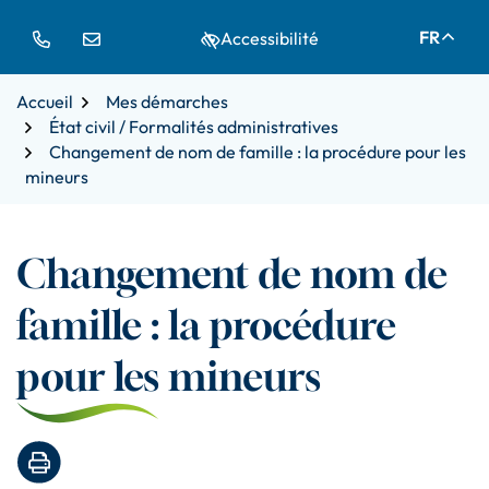
Gestion des traceurs
Aller
Aller
Aller
FR
Accessibilité
à
au
au
la
contenu
pied
navigation
de
Accueil
Mes démarches
page
État civil / Formalités administratives
Changement de nom de famille : la procédure pour les
mineurs
Changement de nom de
famille : la procédure
pour les mineurs
Imprimer la page