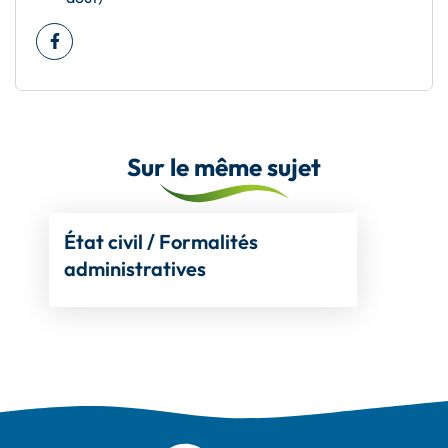
Facebook
(ouverture dans un nouvel onglet)
Sur le même sujet
État civil / Formalités
administratives