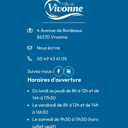
Adresse
4 Avenue de Bordeaux
86370 Vivonne
Nous écrire
05 49 43 41 05
Suivez-nous :
Facebook
(ouverture dans un nouvel onglet)
IntraMuros
(ouverture dans un nouvel ong
Horaires d'ouverture
Du lundi au jeudi de 8h à 12h et de
14h à 17h30
Le vendredi de 8h à 12h et de 14h
à 16h30
Le samedi de 9h30 à 11h30 (hors
juillet-août)