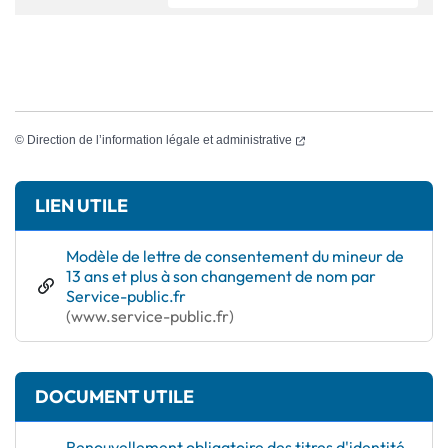
(ouverture dans un nouvel
©
Direction de l’information légale et administrative
Informations complémentaires
LIEN UTILE
Modèle de lettre de consentement du mineur de
13 ans et plus à son changement de nom par
(ouverture dans un nouvel onglet)
Service-public.fr
(www.service-public.fr)
DOCUMENT UTILE
Renouvellement obligatoire des titres d'identité