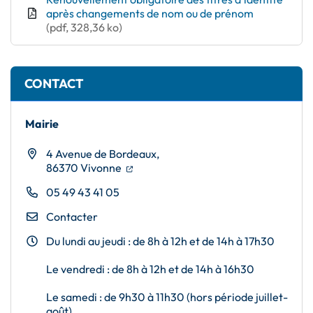
après changements de nom ou de prénom
(pdf, 328,36 ko)
CONTACT
Mairie
4 Avenue de Bordeaux,
(ouverture dans un nouvel onglet)
(ouverture dans un nouvel onglet)
86370 Vivonne
05 49 43 41 05
Contacter
Du lundi au jeudi : de 8h à 12h et de 14h à 17h30
Le vendredi : de 8h à 12h et de 14h à 16h30
Le samedi : de 9h30 à 11h30 (hors période juillet-
août)