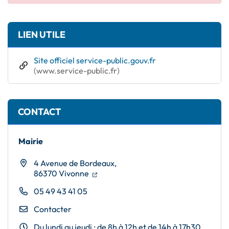
Informations complémentaires
LIEN UTILE
Site officiel service-public.gouv.fr
(ouverture dans un nouvel onglet)
(www.service-public.fr)
CONTACT
Mairie
4 Avenue de Bordeaux,
(ouverture dans un nouvel onglet)
(ouverture dans un nouvel onglet)
86370 Vivonne
05 49 43 41 05
Contacter
Du lundi au jeudi : de 8h à 12h et de 14h à 17h30