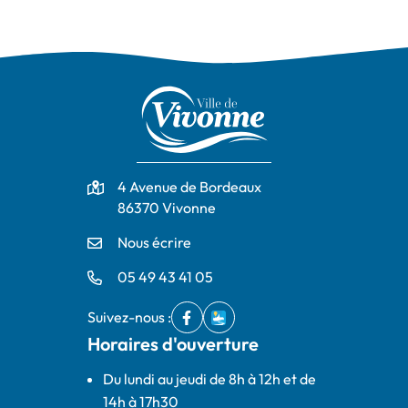
Adresse
4 Avenue de Bordeaux
86370 Vivonne
Nous écrire
05 49 43 41 05
Suivez-nous :
Facebook
(ouverture dans un nouvel onglet)
IntraMuros
(ouverture dans un nouvel ong
Horaires d'ouverture
Du lundi au jeudi de 8h à 12h et de
14h à 17h30