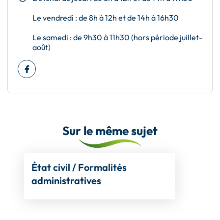
Le vendredi : de 8h à 12h et de 14h à 16h30
Le samedi : de 9h30 à 11h30 (hors période juillet-
août)
Facebook
(ouverture dans un nouvel onglet)
Sur le même sujet
État civil / Formalités
administratives