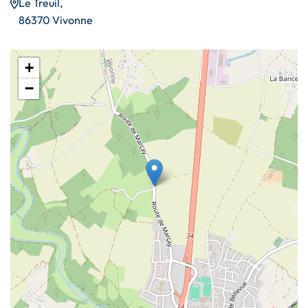
Le Treuil,
86370 Vivonne
+
−