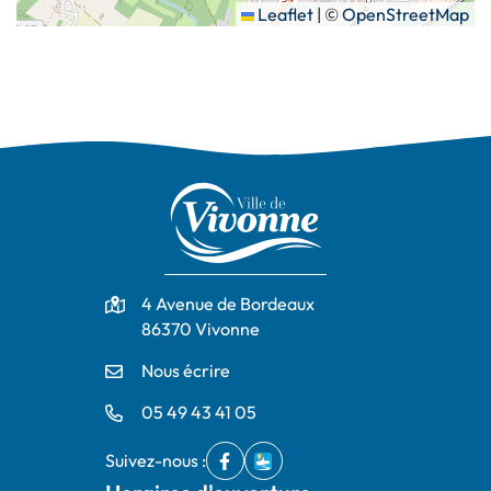
Leaflet
|
©
OpenStreetMap
Adresse
4 Avenue de Bordeaux
86370 Vivonne
Nous écrire
05 49 43 41 05
Suivez-nous :
Facebook
(ouverture dans un nouvel onglet)
IntraMuros
(ouverture dans un nouvel ong