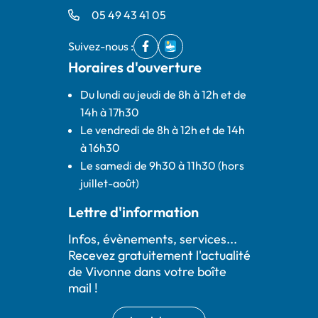
05 49 43 41 05
Suivez-nous :
Facebook
(ouverture dans un nouvel onglet)
IntraMuros
(ouverture dans un nouvel ong
Horaires d'ouverture
Du lundi au jeudi de 8h à 12h et de
14h à 17h30
Le vendredi de 8h à 12h et de 14h
à 16h30
Le samedi de 9h30 à 11h30 (hors
juillet-août)
Lettre d'information
Infos, évènements, services...
Recevez gratuitement l'actualité
de Vivonne dans votre boîte
mail !