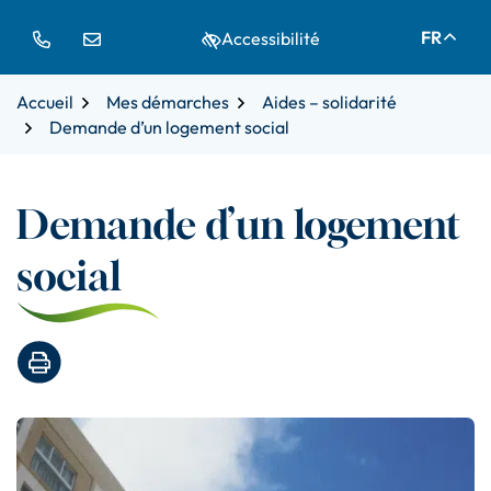
Gestion des traceurs
Aller
Aller
Aller
FR
Accessibilité
à
au
au
la
contenu
pied
navigation
de
Accueil
Mes démarches
Aides – solidarité
page
Demande d’un logement social
Demande d’un logement
social
Imprimer la page