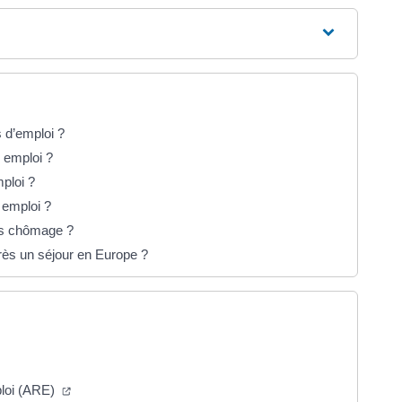
 d’emploi ?
e emploi ?
ploi ?
e emploi ?
ons chômage ?
ès un séjour en Europe ?
ture dans un nouvel onglet)
(ouverture dans un nouvel onglet)
ploi (ARE)