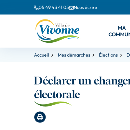
Gestion des traceurs
Aller
Aller
Aller
05 49 43 41 05
Nous écrire
à
au
au
la
contenu
pied
navigation
de
M
A
page
COMMU
Accueil
Mes démarches
Élections
D
Déclarer un changem
électorale
Imprimer la page