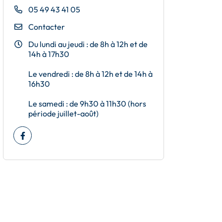
05 49 43 41 05
Contacter
Du lundi au jeudi : de 8h à 12h et de
14h à 17h30
Le vendredi : de 8h à 12h et de 14h à
16h30
Le samedi : de 9h30 à 11h30 (hors
période juillet-août)
Facebook
(ouverture dans un nouvel onglet)