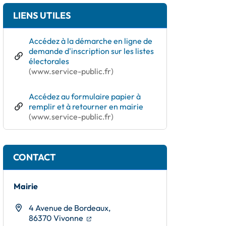
Informations complémentaires
LIENS UTILES
Accédez à la démarche en ligne de
demande d'inscription sur les listes
(ouverture dans un nouvel onglet)
électorales
(www.service-public.fr)
Accédez au formulaire papier à
remplir et à retourner en mairie
(ouverture dans un nouvel onglet)
(www.service-public.fr)
CONTACT
Mairie
4 Avenue de Bordeaux,
(ouverture dans un nouvel onglet)
(ouverture dans un nouvel onglet)
86370 Vivonne