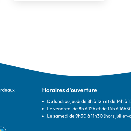
 onglet)
ter)
nouvel onglet)
LinkedIn
ns un nouvel onglet)
r par e-mail
ure dans un nouvel onglet)
Horaires d'ouverture
ordeaux
Du lundi au jeudi de 8h à 12h et de 14h à 
Le vendredi de 8h à 12h et de 14h à 16h3
Le samedi de 9h30 à 11h30 (hors juillet-