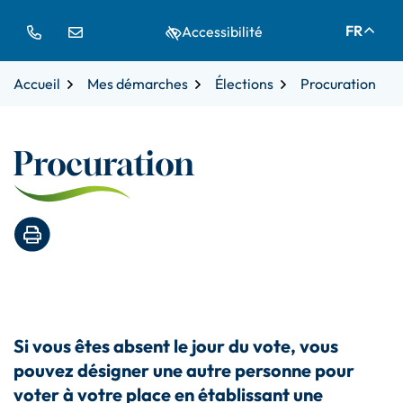
Gestion des traceurs
Aller
Aller
Aller
FR
Accessibilité
à
au
au
la
contenu
pied
navigation
de
Accueil
Mes démarches
Élections
Procuration
page
Procuration
Imprimer la page
Si vous êtes absent le jour du vote, vous
pouvez désigner une autre personne pour
voter à votre place en établissant une