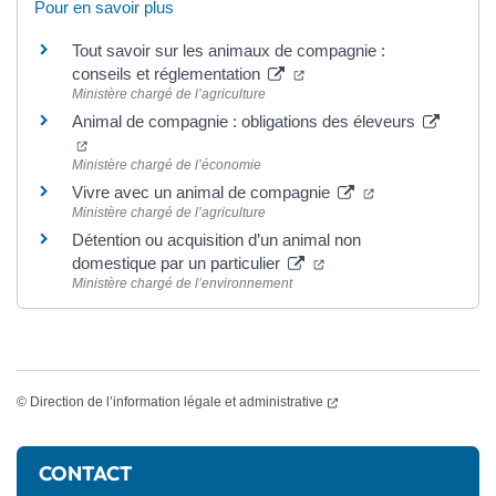
Pour en savoir plus
Tout savoir sur les animaux de compagnie :
(ouverture dans un nouvel 
conseils et réglementation
Ministère chargé de l’agriculture
Animal de compagnie : obligations des éleveurs
(ouverture dans un nouvel onglet)
Ministère chargé de l’économie
(ouverture dans 
Vivre avec un animal de compagnie
Ministère chargé de l’agriculture
Détention ou acquisition d’un animal non
(ouverture dans un nouv
domestique par un particulier
Ministère chargé de l’environnement
(ouverture dans un nouvel
©
Direction de l’information légale et administrative
Informations complémentaires
CONTACT