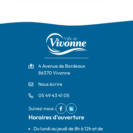
Adresse
4 Avenue de Bordeaux
86370 Vivonne
Nous écrire
05 49 43 41 05
Suivez-nous :
Facebook
(ouverture dans un nouvel onglet)
IntraMuros
(ouverture dans un nouvel ong
Horaires d'ouverture
Du lundi au jeudi de 8h à 12h et de