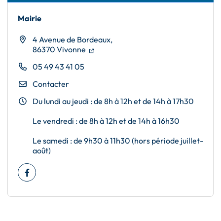
Mairie
4 Avenue de Bordeaux,
(ouverture dans un nouvel onglet)
(ouverture dans un nouvel onglet)
86370 Vivonne
05 49 43 41 05
Contacter
Du lundi au jeudi : de 8h à 12h et de 14h à 17h30
Le vendredi : de 8h à 12h et de 14h à 16h30
Le samedi : de 9h30 à 11h30 (hors période juillet-
août)
Facebook
(ouverture dans un nouvel onglet)