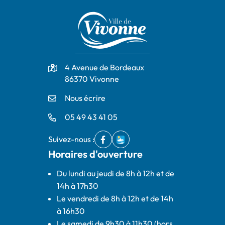
Adresse
4 Avenue de Bordeaux
86370 Vivonne
Nous écrire
05 49 43 41 05
Suivez-nous :
Facebook
(ouverture dans un nouvel onglet)
IntraMuros
(ouverture dans un nouvel ong
Horaires d'ouverture
Du lundi au jeudi de 8h à 12h et de
14h à 17h30
Le vendredi de 8h à 12h et de 14h
à 16h30
Le samedi de 9h30 à 11h30 (hors