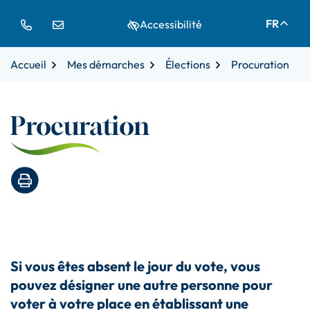
Gestion des traceurs
Aller
Aller
Aller
FR
Accessibilité
à
au
au
la
contenu
pied
navigation
de
Accueil
Mes démarches
Élections
Procuration
page
Procuration
Imprimer la page
Si vous êtes absent le jour du vote, vous
pouvez désigner une autre personne pour
voter à votre place en établissant une