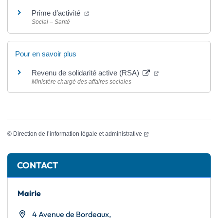
(ouverture dans un nouvel onglet)
Prime d’activité
Social – Santé
Pour en savoir plus
(ouverture dans un
Revenu de solidarité active (RSA)
Ministère chargé des affaires sociales
(ouverture dans un nouvel
©
Direction de l’information légale et administrative
Informations complémentaires
CONTACT
Mairie
4 Avenue de Bordeaux,