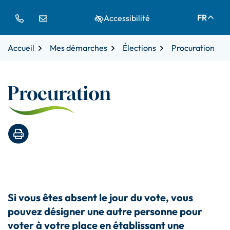
Gestion des traceurs
Aller
Aller
Aller
FR
Accessibilité
à
au
au
la
contenu
pied
navigation
de
Accueil
Mes démarches
Élections
Procuration
page
Procuration
Imprimer la page
Si vous êtes absent le jour du vote, vous
pouvez désigner une autre personne pour
voter à votre place en établissant une