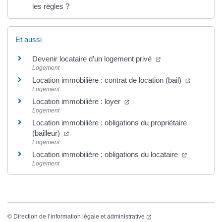
les règles ?
Et aussi
(ouverture dans un
Devenir locataire d’un logement privé
Logement
(ouvertur
Location immobilière : contrat de location (bail)
Logement
(ouverture dans un nouvel on
Location immobilière : loyer
Logement
Location immobilière : obligations du propriétaire
(ouverture dans un nouvel onglet)
(bailleur)
Logement
(ouverture
Location immobilière : obligations du locataire
Logement
(ouverture dans un nouvel
©
Direction de l’information légale et administrative