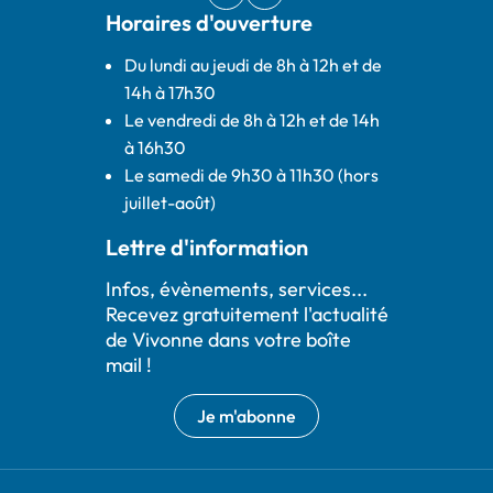
Facebook
(ouverture dans un nouvel onglet)
IntraMuros
(ouverture dans un nouvel ong
Horaires d'ouverture
Du lundi au jeudi de 8h à 12h et de
14h à 17h30
Le vendredi de 8h à 12h et de 14h
à 16h30
Le samedi de 9h30 à 11h30 (hors
juillet-août)
Lettre d'information
Infos, évènements, services...
Recevez gratuitement l'actualité
de Vivonne dans votre boîte
mail !
Je m'abonne