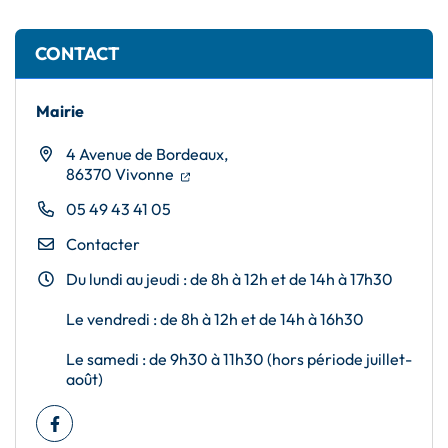
Informations complémentaires
CONTACT
Mairie
4 Avenue de Bordeaux,
(ouverture dans un nouvel onglet)
(ouverture dans un nouvel onglet)
86370 Vivonne
05 49 43 41 05
Contacter
Du lundi au jeudi : de 8h à 12h et de 14h à 17h30
Le vendredi : de 8h à 12h et de 14h à 16h30
Le samedi : de 9h30 à 11h30 (hors période juillet-
août)
Facebook
(ouverture dans un nouvel onglet)