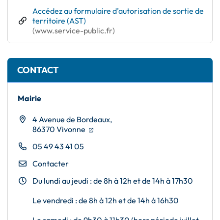
Accédez au formulaire d’autorisation de sortie de
territoire (AST)
(ouverture dans un nouvel onglet)
(www.service-public.fr)
CONTACT
Mairie
4 Avenue de Bordeaux,
(ouverture dans un nouvel onglet)
(ouverture dans un nouvel onglet)
86370 Vivonne
05 49 43 41 05
Contacter
Du lundi au jeudi : de 8h à 12h et de 14h à 17h30
Le vendredi : de 8h à 12h et de 14h à 16h30