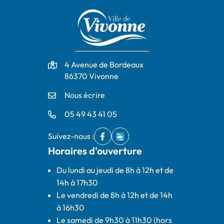
Adresse
4 Avenue de Bordeaux
86370 Vivonne
Nous écrire
05 49 43 41 05
Suivez-nous :
Facebook
(ouverture dans un nouvel onglet)
IntraMuros
(ouverture dans un nouvel ong
Horaires d'ouverture
Du lundi au jeudi de 8h à 12h et de
14h à 17h30
Le vendredi de 8h à 12h et de 14h
à 16h30
Le samedi de 9h30 à 11h30 (hors