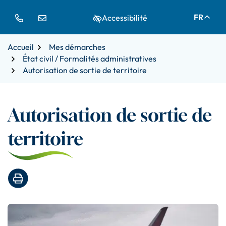
Gestion des traceurs
Aller
Aller
Aller
FR
Accessibilité
à
au
au
la
contenu
pied
navigation
de
Accueil
Mes démarches
page
État civil / Formalités administratives
Autorisation de sortie de territoire
Autorisation de sortie de
territoire
Imprimer la page