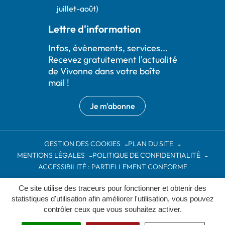
juillet-août)
Lettre d'information
Infos, évènements, services...
Recevez gratuitement l'actualité
de Vivonne dans votre boîte
mail !
Je m'abonne
GESTION DES COOKIES
PLAN DU SITE
MENTIONS LÉGALES
POLITIQUE DE CONFIDENTIALITÉ
ACCESSIBILITÉ : PARTIELLEMENT CONFORME
Ce site utilise des traceurs pour fonctionner et obtenir des
Inovagora (ouverture dans un nou
Site réalisé par
statistiques d'utilisation afin améliorer l'utilisation, vous pouvez
contrôler ceux que vous souhaitez activer.