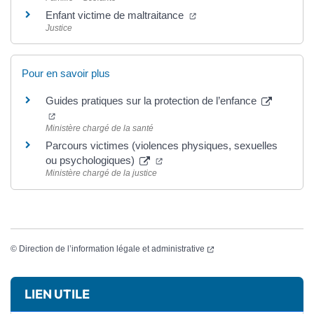
(ouverture dans un nouvel
Enfant victime de maltraitance
Justice
Pour en savoir plus
Guides pratiques sur la protection de l’enfance
(ouverture dans un nouvel onglet)
Ministère chargé de la santé
Parcours victimes (violences physiques, sexuelles
(ouverture dans un nouvel onglet
ou psychologiques)
Ministère chargé de la justice
(ouverture dans un nouvel
©
Direction de l’information légale et administrative
Informations complémentaires
LIEN UTILE