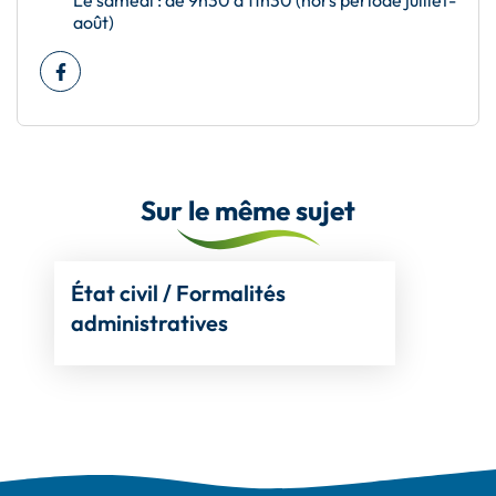
Le samedi : de 9h30 à 11h30 (hors période juillet-
août)
Facebook
(ouverture dans un nouvel onglet)
Sur le même sujet
État civil / Formalités
administratives