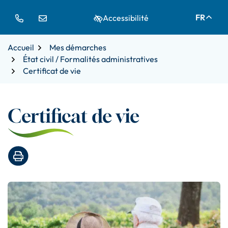
Gestion des traceurs
Aller
Aller
Aller
FR
Accessibilité
à
au
au
la
contenu
pied
navigation
de
Accueil
Mes démarches
page
État civil / Formalités administratives
Certificat de vie
Certificat de vie
Imprimer la page