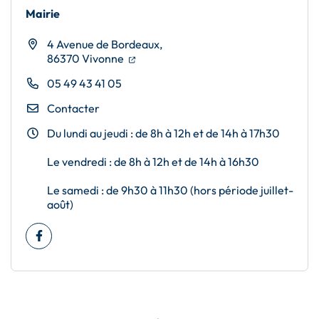
Mairie
4 Avenue de Bordeaux,
(ouverture dans un nouvel onglet)
(ouverture dans un nouvel onglet)
86370 Vivonne
05 49 43 41 05
Contacter
Du lundi au jeudi : de 8h à 12h et de 14h à 17h30
Le vendredi : de 8h à 12h et de 14h à 16h30
Le samedi : de 9h30 à 11h30 (hors période juillet-
août)
Facebook
(ouverture dans un nouvel onglet)