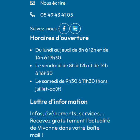
Nous écrire
05 49 43 41 05
Suivez-nous :
Facebook
(ouverture dans un nouvel onglet)
IntraMuros
(ouverture dans un nouvel ong
Horaires d'ouverture
Du lundi au jeudi de 8h à 12h et de
14h à 17h30
Le vendredi de 8h à 12h et de 14h
à 16h30
Le samedi de 9h30 à 11h30 (hors
juillet-août)
Lettre d'information
Infos, évènements, services...
Recevez gratuitement l'actualité
de Vivonne dans votre boîte
mail !