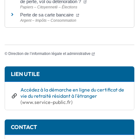
(ouverture dans un nouvel
de perte, vol ou détérioration ?
Papiers – Citoyenneté – Élections
(ouverture dans un nouvel ong
Perte de sa carte bancaire
Argent – Impôts – Consommation
(ouverture dans un nouvel
©
Direction de l’information légale et administrative
Informations complémentaires
LIEN UTILE
Accédez à la démarche en ligne du certificat de
vie du retraité résidant à l'étranger
(ouverture dans un nouvel onglet)
(www.service-public.fr)
CONTACT