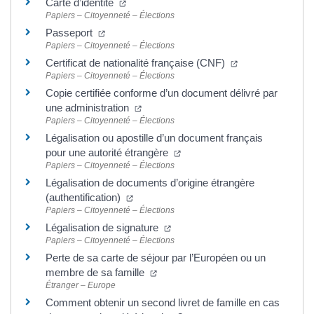
(ouverture dans un nouvel onglet)
Carte d’identité
Papiers – Citoyenneté – Élections
(ouverture dans un nouvel onglet)
Passeport
Papiers – Citoyenneté – Élections
(ouverture dans 
Certificat de nationalité française (CNF)
Papiers – Citoyenneté – Élections
Copie certifiée conforme d’un document délivré par
(ouverture dans un nouvel onglet)
une administration
Papiers – Citoyenneté – Élections
Légalisation ou apostille d’un document français
(ouverture dans un nouvel on
pour une autorité étrangère
Papiers – Citoyenneté – Élections
Légalisation de documents d’origine étrangère
(ouverture dans un nouvel onglet)
(authentification)
Papiers – Citoyenneté – Élections
(ouverture dans un nouvel ongle
Légalisation de signature
Papiers – Citoyenneté – Élections
Perte de sa carte de séjour par l’Européen ou un
(ouverture dans un nouvel onglet)
membre de sa famille
Étranger – Europe
Comment obtenir un second livret de famille en cas