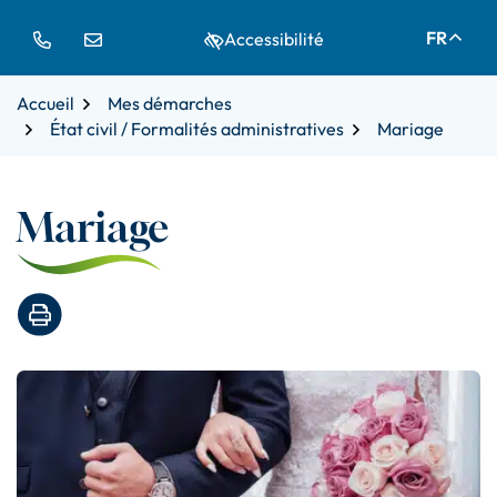
Gestion des traceurs
Aller
Aller
Aller
FR
Accessibilité
à
au
au
la
contenu
pied
navigation
de
Accueil
Mes démarches
page
État civil / Formalités administratives
Mariage
Mariage
Imprimer la page