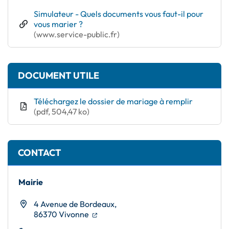
Simulateur - Quels documents vous faut-il pour
vous marier ?
(ouverture dans un nouvel onglet)
(www.service-public.fr)
DOCUMENT UTILE
Téléchargez le dossier de mariage à remplir
(pdf, 504,47 ko)
CONTACT
Mairie
4 Avenue de Bordeaux,
(ouverture dans un nouvel onglet)
(ouverture dans un nouvel onglet)
86370 Vivonne