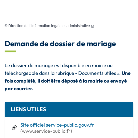
(ouverture dans un nouvel
©
Direction de l’information légale et administrative
Demande de dossier de mariage
Le dossier de mariage est disponible en mairie ou
téléchargeable dans la rubrique « Documents utiles ».
Une
fois complété, il doit être déposé à la mairie ou envoyé
par courrier.
Informations complémentaires
LIENS UTILES
Site officiel service-public.gouv.fr
(ouverture dans un nouvel onglet)
(www.service-public.fr)