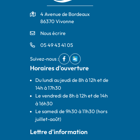
Adresse
4 Avenue de Bordeaux
86370 Vivonne
Nous écrire
05 49 43 41 05
Suivez-nous :
Facebook
(ouverture dans un nouvel onglet)
IntraMuros
(ouverture dans un nouvel ong
Horaires d'ouverture
Du lundi au jeudi de 8h à 12h et de
14h à 17h30
Le vendredi de 8h à 12h et de 14h
à 16h30
Le samedi de 9h30 à 11h30 (hors
juillet-août)
Lettre d'information